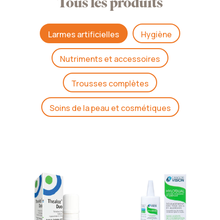
Tous les produits
Larmes artificielles
Hygiène
Nutriments et accessoires
Trousses complètes
Soins de la peau et cosmétiques