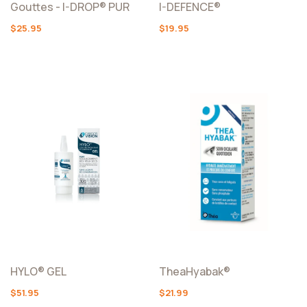
Gouttes - I-DROP® PUR
I-DEFENCE®
$25.95
$19.95
HYLO® GEL
TheaHyabak®
$51.95
$21.99