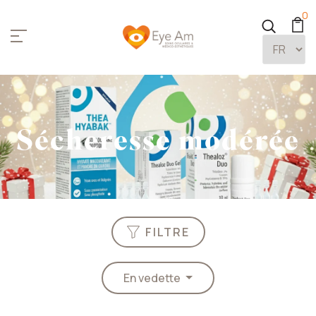
0
Sécheresse modérée
FILTRE
En vedette