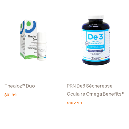
Thealoz® Duo
PRN De3 Sécheresse
Oculaire Omega Benefits®
$31.99
$102.99