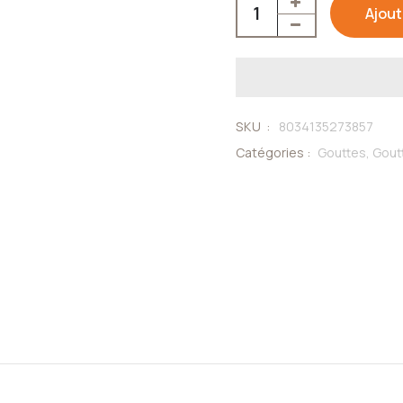
Ajout
SKU :
8034135273857
Catégories :
Gouttes,
Gout