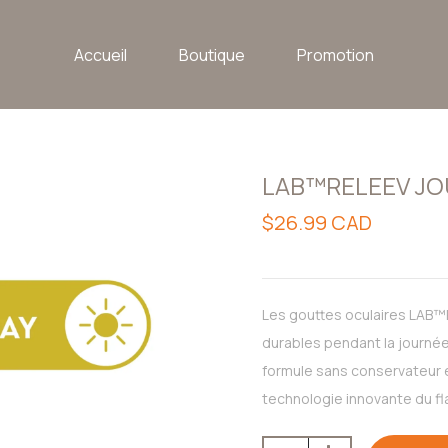
Accueil
Boutique
Promotion
LAB™RELEEV JO
$26.99 CAD
Les gouttes oculaires LAB™R
durables pendant la journée
formule sans conservateur e
technologie innovante du fla