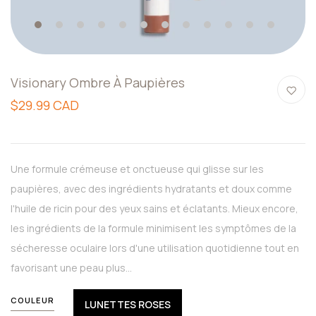
1
2
3
4
5
6
7
8
9
10
11
12
Visionary Ombre À Paupières
$29.99 CAD
Une formule crémeuse et onctueuse qui glisse sur les
paupières, avec des ingrédients hydratants et doux comme
l'huile de ricin pour des yeux sains et éclatants. Mieux encore,
les ingrédients de la formule minimisent les symptômes de la
sécheresse oculaire lors d'une utilisation quotidienne tout en
favorisant une peau plus...
COULEUR
LUNETTES ROSES