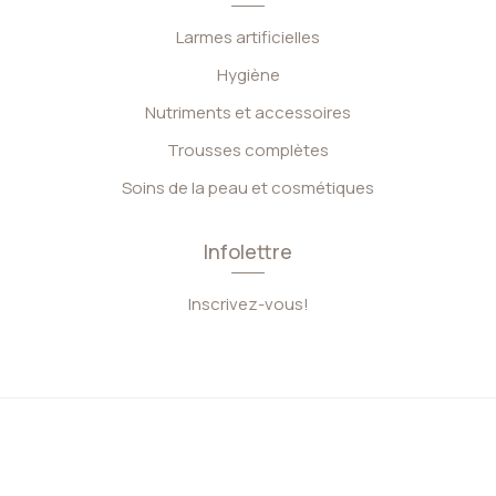
Larmes artificielles
Hygiène
Nutriments et accessoires
Trousses complètes
Soins de la peau et cosmétiques
Infolettre
Inscrivez-vous!
0
Eye Am |
Site web par Solutions M.