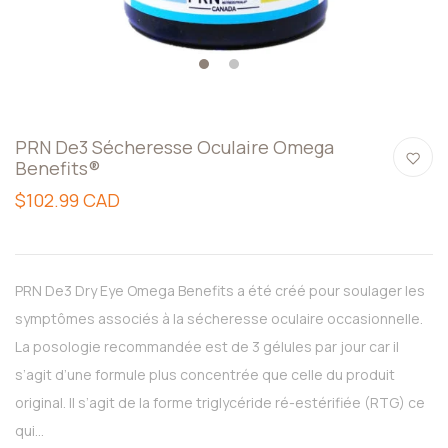
1
2
PRN De3 Sécheresse Oculaire Omega
Benefits®
$102.99 CAD
PRN De3 Dry Eye Omega Benefits a été créé pour soulager les
symptômes associés à la sécheresse oculaire occasionnelle.
La posologie recommandée est de 3 gélules par jour car il
s’agit d’une formule plus concentrée que celle du produit
original. Il s’agit de la forme triglycéride ré-estérifiée (RTG) ce
qui...