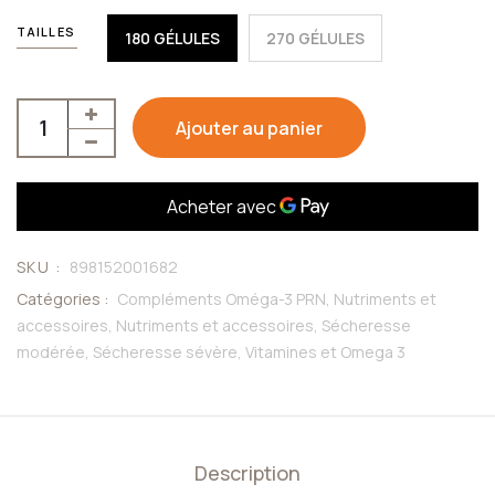
TAILLES
180 GÉLULES
270 GÉLULES
Ajouter au panier
SKU :
898152001682
Catégories :
Compléments Oméga-3 PRN,
Nutriments et
accessoires,
Nutriments et accessoires,
Sécheresse
modérée,
Sécheresse sévère,
Vitamines et Omega 3
Description